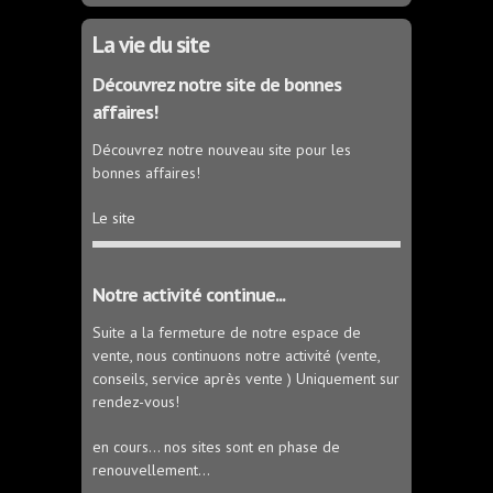
La vie du site
Découvrez notre site de bonnes
affaires!
Découvrez notre nouveau site pour les
bonnes affaires!
Le site
Notre activité continue...
Suite a la fermeture de notre espace de
vente, nous continuons notre activité (vente,
conseils, service après vente ) Uniquement sur
rendez-vous!
en cours... nos sites sont en phase de
renouvellement...