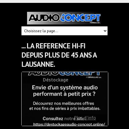
Audioconcept
Hi-
Fi
Fornallaz
... LA REFERENCE HI-FI
DEPUIS PLUS DE 45 ANS A
LAUSANNE.
Déstockage
Tous les modèles en
Toutes nos
écoute (sur rendez-
Tous nos appareils
enceintes JMR en
Moon en démo
Produits Rega
lien du site
lien du site
Plus d'info
démo
vous)